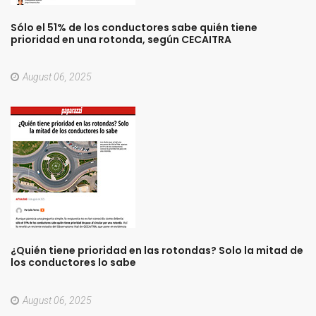
Sólo
el
51%
de
los
conductores
sabe
quién
tiene
prioridad
en
una
rotonda,
según
CECAITRA
August 06, 2025
¿Quién
tiene
prioridad
en
las
rotondas?
Solo
la
mitad
de
los
conductores
lo
sabe
August 06, 2025