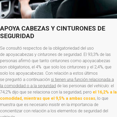
APOYA
CABEZAS
Y
CINTURONES
DE
SEGURIDAD
Se consultó respectos de la obligatoriedad del uso
de apoyacabezas y cinturones de seguridad. El 93,3% de las
personas afirmó que tanto cinturones como apoyacabezas
son obligatorios, el 4% que solo los cinturones y el 2,4%, que
solo los apoyacabezas. Con relación a estos últimos
se preguntó a continuación
si tienen una función relacionada a
la comodidad o a la seguridad
de las personas del vehículo: el
74,2% dijo que se relaciona con la seguridad, pero
el 16,2% a la
comodidad, mientras que el 9,5% a ambas cosas
, lo que
muestra que es necesario insistir en la importancia de
concientizar con relación a los elementos de seguridad del