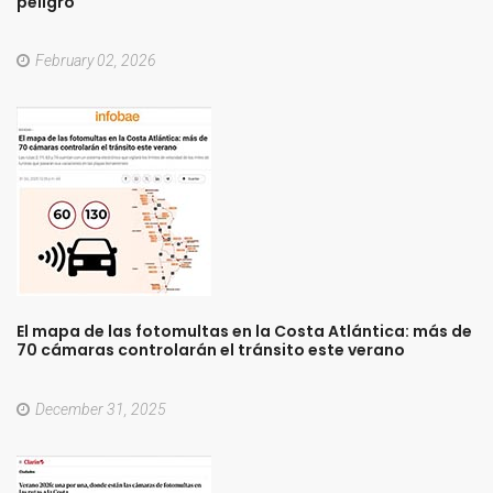
peligro
February 02, 2026
El
mapa
de
las
fotomultas
en
la
Costa
Atlántica:
más
de
70
cámaras
controlarán
el
tránsito
este
verano
December 31, 2025