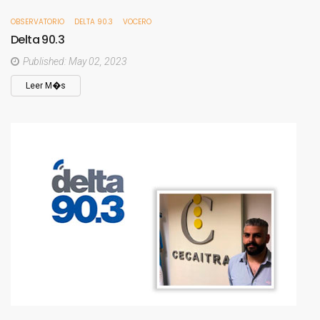
OBSERVATORIO
DELTA 90.3
VOCERO
Delta
90.3
Published: May 02, 2023
Leer M�s