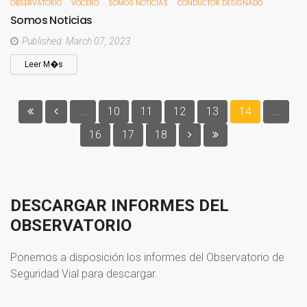
OBSERVATORIO
VOCERO
SOMOS NOTICIAS
CONDUCTOR DESIGNADO
Somos
Noticias
Published: March 07, 2023
Leer M�s
...
10
11
12
13
14
...
16
17
18
DESCARGAR
INFORMES
DEL
OBSERVATORIO
Ponemos a disposición los informes del Observatorio de
Seguridad Vial para descargar.