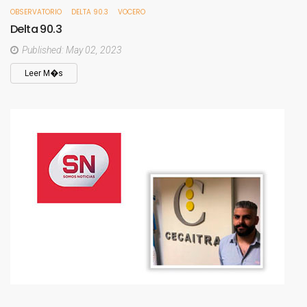
OBSERVATORIO
DELTA 90.3
VOCERO
Delta
90.3
Published: May 02, 2023
Leer M�s