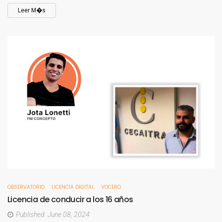
Leer M�s
OBSERVATORIO
LICENCIA DIGITAL
VOCERO
Licencia
de
conducir
a
los
16
años
Published: June 08, 2024