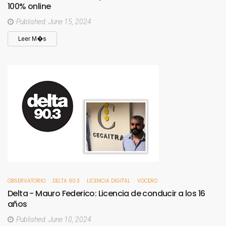
100%
online
Published: June 15, 2024
Leer M�s
OBSERVATORIO
DELTA 90.3
LICENCIA DIGITAL
VOCERO
Delta
-
Mauro
Federico:
Licencia
de
conducir
a
los
16
años
Published: June 10, 2024