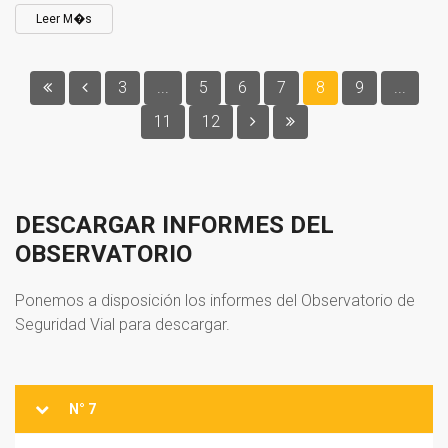
Leer M�s
3
...
5
6
7
8
9
...
11
12
DESCARGAR
INFORMES
DEL
OBSERVATORIO
Ponemos a disposición los informes del Observatorio de
Seguridad Vial para descargar.
N° 7