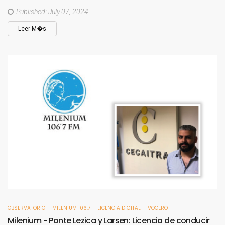
Published: July 07, 2024
Leer M�s
OBSERVATORIO
MILENIUM 106.7
LICENCIA DIGITAL
VOCERO
Milenium
-
Ponte
Lezica
y
Larsen:
Licencia
de
conducir