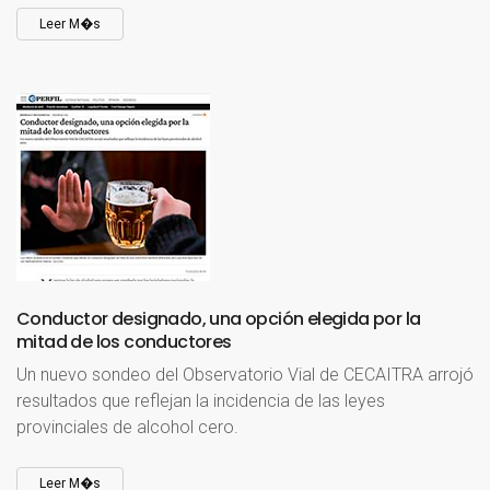
Leer M�s
Conductor
designado,
una
opción
elegida
por
la
mitad
de
los
conductores
Un nuevo sondeo del Observatorio Vial de CECAITRA arrojó
resultados que reflejan la incidencia de las leyes
provinciales de alcohol cero.
Leer M�s