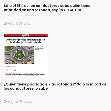
Sólo
el
51%
de
los
conductores
sabe
quién
tiene
prioridad
en
una
rotonda,
según
CECAITRA
August 06, 2025
¿Quién
tiene
prioridad
en
las
rotondas?
Solo
la
mitad
de
los
conductores
lo
sabe
August 06, 2025