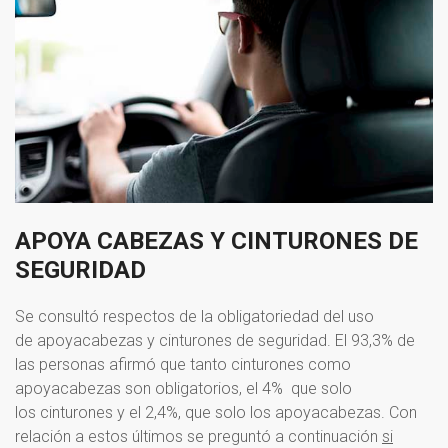
APOYA
CABEZAS
Y
CINTURONES
DE
SEGURIDAD
Se consultó respectos de la obligatoriedad del uso
de apoyacabezas y cinturones de seguridad. El 93,3% de
las personas afirmó que tanto cinturones como
apoyacabezas son obligatorios, el 4% que solo
los cinturones y el 2,4%, que solo los apoyacabezas. Con
relación a estos últimos se preguntó a continuación
si