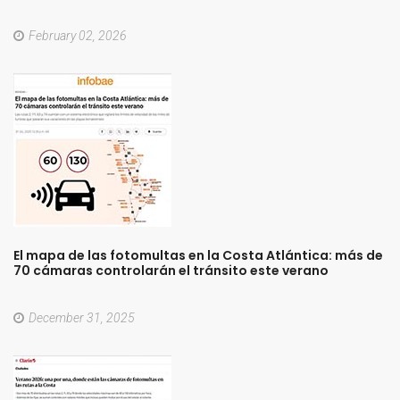
February 02, 2026
El
mapa
de
las
fotomultas
en
la
Costa
Atlántica:
más
de
70
cámaras
controlarán
el
tránsito
este
verano
December 31, 2025