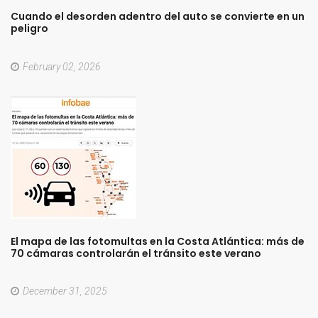
Cuando
el
desorden
adentro
del
auto
se
convierte
en
un
peligro
February 02, 2026
El
mapa
de
las
fotomultas
en
la
Costa
Atlántica:
más
de
70
cámaras
controlarán
el
tránsito
este
verano
December 31, 2025