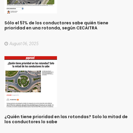
Sólo
el
51%
de
los
conductores
sabe
quién
tiene
prioridad
en
una
rotonda,
según
CECAITRA
August 06, 2025
¿Quién
tiene
prioridad
en
las
rotondas?
Solo
la
mitad
de
los
conductores
lo
sabe