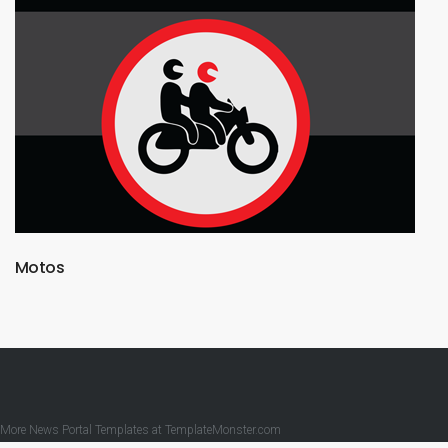
Motos
More News Portal Templates at
TemplateMonster.com